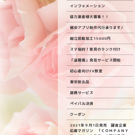
インフォメーション
協力業者様大募集！！
格安アプリ制作代行承ります♪
脚立搭載加工15000円
スマ猫的！家具のランク付け
「盗聴器」発見サービス開始
初心者向けFX教室
激安放出品
提携サービス
ペイパル決済
クーポン
2021年９月1日発売 躍進企業
応援マガジン 「ＣＯＭＰＡＮＹ