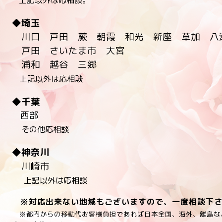
上記以外は応相談。
◆埼玉
川口
戸田 蕨 朝霞 和光 新座 草加 八
戸田 さいたま市 大宮
浦和 越谷
三郷
上記以外は応相談
◆千葉
西部
その他応相談
◆神奈川
川崎市
上記以外は応相談
※対応出来ない地域もございますので、一度相談下さ
※都内からの移動代お客様負担であれば日本全国、海外、離島な