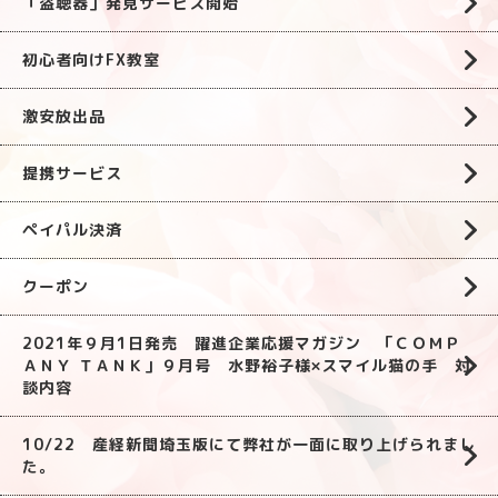
「盗聴器」発見サービス開始
初心者向けFX教室
激安放出品
提携サービス
ペイパル決済
クーポン
2021年９月1日発売 躍進企業応援マガジン 「ＣＯＭＰ
ＡＮＹ ＴＡＮＫ」９月号 水野裕子様×スマイル猫の手 対
談内容
10/22 産経新聞埼玉版にて弊社が一面に取り上げられまし
た。